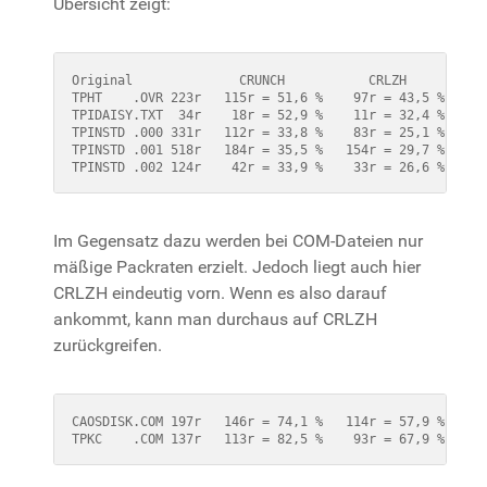
Übersicht zeigt:
Original              CRUNCH           CRLZH

TPHT    .OVR 223r   115r = 51,6 %    97r = 43,5 %

TPIDAISY.TXT  34r    18r = 52,9 %    11r = 32,4 %

TPINSTD .000 331r   112r = 33,8 %    83r = 25,1 %

TPINSTD .001 518r   184r = 35,5 %   154r = 29,7 %

TPINSTD .002 124r    42r = 33,9 %    33r = 26,6 %
Im Gegensatz dazu werden bei COM-Dateien nur
mäßige Packraten erzielt. Jedoch liegt auch hier
CRLZH eindeutig vorn. Wenn es also darauf
ankommt, kann man durchaus auf CRLZH
zurückgreifen.
CAOSDISK.COM 197r   146r = 74,1 %   114r = 57,9 %

TPKC    .COM 137r   113r = 82,5 %    93r = 67,9 %