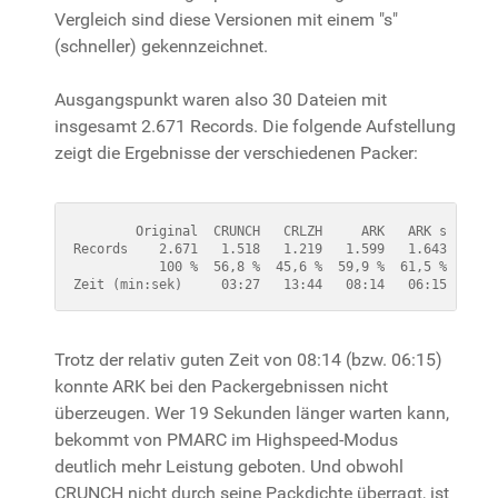
Vergleich sind diese Versionen mit einem "s"
(schneller) gekennzeichnet.
Ausgangspunkt waren also 30 Dateien mit
insgesamt 2.671 Records. Die folgende Aufstellung
zeigt die Ergebnisse der verschiedenen Packer:
        Original  CRUNCH   CRLZH     ARK   ARK s   PMAR
Records    2.671   1.518   1.219   1.599   1.643   1.08
           100 %  56,8 %  45,6 %  59,9 %  61,5 %  40,6 
Zeit (min:sek)     03:27   13:44   08:14   06:15   09:
Trotz der relativ guten Zeit von 08:14 (bzw. 06:15)
konnte ARK bei den Packergebnissen nicht
überzeugen. Wer 19 Sekunden länger warten kann,
bekommt von PMARC im Highspeed-Modus
deutlich mehr Leistung geboten. Und obwohl
CRUNCH nicht durch seine Packdichte überragt, ist